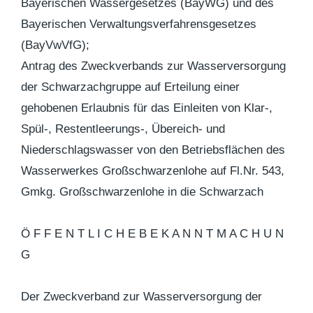
Bayerischen Wassergesetzes (BayWG) und des
Bayerischen Verwaltungsverfahrensgesetzes
(BayVwVfG);
Antrag des Zweckverbands zur Wasserversorgung
der Schwarzachgruppe auf Erteilung einer
gehobenen Erlaubnis für das Einleiten von Klar-,
Spül-, Restentleerungs-, Übereich- und
Niederschlagswasser von den Betriebsflächen des
Wasserwerkes Großschwarzenlohe auf Fl.Nr. 543,
Gmkg. Großschwarzenlohe in die Schwarzach
Ö F F E N T L I C H E B E K A N N T M A C H U N
G
Der Zweckverband zur Wasserversorgung der